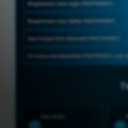
Bagaimana cara login PASTIHOKI?
agar pengguna dapat menemukan jalur akses 
Untuk melakukan PASTIHOKI Login, buka PAST
Bagaimana cara daftar PASTIHOKI?
pada halaman login. Pastikan informasi akun 
PASTIHOKI Daftar dapat dilakukan melalui hala
Apa fungsi link alternatif PASTIHOKI?
langkah verifikasi hingga proses pendaftaran s
Link alternatif PASTIHOKI berfungsi sebagai
Di mana mendapatkan PASTIHOKI Link t
mengakses PASTIHOKI Login serta informasi t
Anda dapat memperoleh PASTIHOKI Link terb
PASTIHOKI, dan panduan PASTIHOKI Daftar se
T
Ciko Jeriko
C
N