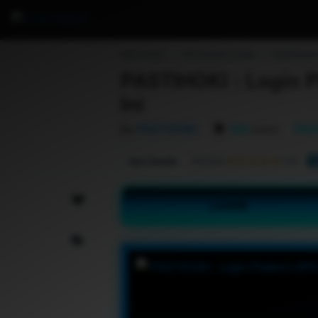
PASTIHOKI
PASTIHOKI LOGIN
PASTIHOKI
PASTIHOKI : Login P
Ini
By
PASTIHOKI
404
sales
PAS
5.00
Reviews
5.00
Item Details
10
stars
LOGIN