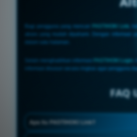
Al
Bagi pengguna yang mencari
PASTIHOKI Link
, h
akses yang mudah dipahami. Dengan informasi ya
dalam satu halaman.
Selain menghadirkan informasi
PASTIHOKI Login
,
informasi disusun secara ringkas agar pengguna d
FAQ 
Apa itu PASTIHOKI Link?
PASTIHOKI Link adalah halaman informasi ya