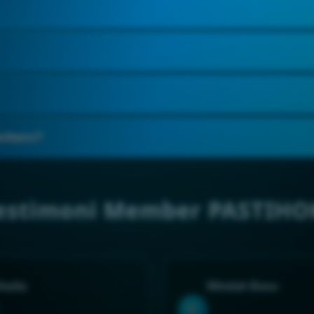
yang tersedia dengan lebih mudah.
IHOKI Link atau link alternatif PASTIHOKI yang tersed
yang digunakan sudah benar agar proses masuk berjalan la
man pendaftaran yang tersedia pada PASTIHOKI Link. Isi da
elesai.
 jalur akses tambahan ketika halaman utama tidak dapat
erbaru?
erbaru melalui PASTIHOKI Link.
aru melalui halaman informasi resmi yang menyediakan 
cara lengkap dalam satu tempat.
estimoni Member PASTIHO
Nadia
Windah Basu
W