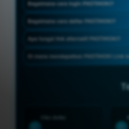
Bagaimana cara login PASTIHOKI?
agar pengguna dapat menemukan jalur akses 
Untuk melakukan PASTIHOKI Login, buka PAST
Bagaimana cara daftar PASTIHOKI?
pada halaman login. Pastikan informasi akun 
PASTIHOKI Daftar dapat dilakukan melalui hala
Apa fungsi link alternatif PASTIHOKI?
langkah verifikasi hingga proses pendaftaran s
Link alternatif PASTIHOKI berfungsi sebagai
Di mana mendapatkan PASTIHOKI Link t
mengakses PASTIHOKI Login serta informasi t
Anda dapat memperoleh PASTIHOKI Link terb
PASTIHOKI, dan panduan PASTIHOKI Daftar se
T
Ciko Jeriko
C
N