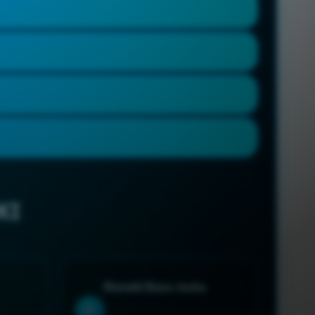
ia, kemudian masukkan username dan password
ncar.
ta yang diperlukan sesuai petunjuk, lalu ikuti
 dibuka. Dengan begitu, pengguna tetap dapat
pembaruan PASTIHOKI Login, link alternatif
KI
Ronald Basu muka
R