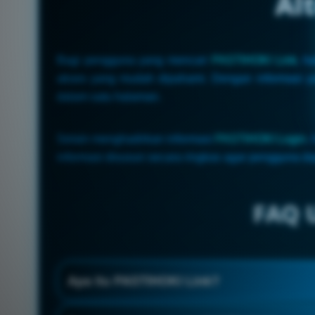
Al
Bagi pengguna yang mencari
PASTIHOKI Link
, h
akses yang mudah dipahami. Dengan informasi ya
dalam satu halaman.
Selain menghadirkan informasi
PASTIHOKI Login
,
informasi disusun secara ringkas agar pengguna d
FAQ 
Apa itu PASTIHOKI Link?
PASTIHOKI Link adalah halaman informasi ya