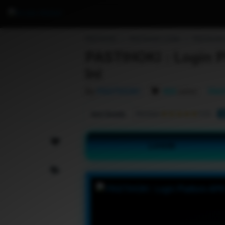
PASTIHOKI
PASTIHOKI LOGIN
PASTIHOKI
PASTIHOKI : Login P
Ini
By
PASTIHOKI
404
sales
PAS
5.00
Reviews
5.00
Item Details
10
stars
LOGIN