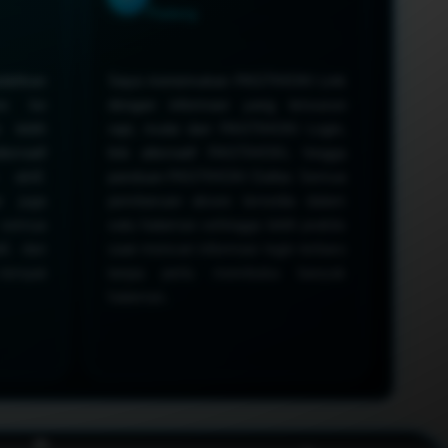
Padang
ahkan
Saya menemukan PASTIHOKI Link
es ke
dengan informasi yang tersusun
 lebih
rapi, mulai dari PASTIHOKI Login,
rnatif
link alternatif PASTIHOKI, hingga
aktif.
panduan PASTIHOKI Daftar. Semua
r juga
pembaruan akses tersedia dalam
 semua
satu halaman sehingga lebih praktis
tif, dan
saat mencari informasi login terbaru
 tempat
tanpa perlu membuka banyak
halaman.