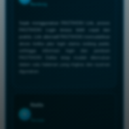
Bandung
Sejak menggunakan PASTIHOKI Link, proses
PASTIHOKI Login terasa lebih cepat dan
praktis. Link alternatif PASTIHOKI memudahkan
akses ketika jalur login utama sedang padat,
sehingga informasi login dan panduan
PASTIHOKI Daftar tetap mudah ditemukan
dalam satu halaman yang ringkas dan nyaman
digunakan.
Nadia
N
Ternate