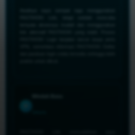
Awalnya saya sempat ragu menggunakan
PASTIHOKI Link, tetapi setelah mencoba
ternyata aksesnya mudah dan menggunakan
link alternatif PASTIHOKI yang stabil. Proses
PASTIHOKI Login berjalan lancar tanpa perlu
VPN, sementara informasi PASTIHOKI Daftar
dan panduan login selalu tersedia sehingga lebih
praktis untuk diikuti.
Windah Basu
W
Jakarta
PASTIHOKI Link memudahkan saya