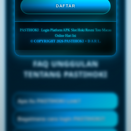
t
DAFTAR
halaman ini juga memuat pembaruan mengenai
link
a
alternatif PASTIHOKI
dan panduan
PASTIHOKI Daftar
.
i
Seluruh informasi disusun secara ringkas agar
l
s
pengguna dapat menemukan langkah login,
PASTIHOKI : Login Platform APK Slot Hoki Resmi Toto Macau
pendaftaran akun, dan pembaruan akses PASTIHOKI
Online Hari Ini
© COPYRIGHT 2026 PASTIHOKI + D A R L.
Link dengan lebih praktis.
FAQ UNGGULAN
TENTANG PASTIHOKI
Apa itu PASTIHOKI Link?
PASTIHOKI Link adalah halaman informasi
Bagaimana cara login PASTIHOKI?
yang menyediakan akses menuju
PASTIHOKI Login, link alternatif PASTIHOKI,