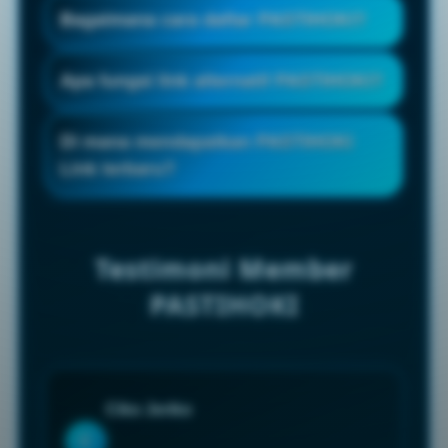
Untuk melakukan PASTIHOKI Login, buka
Bagaimana cara daftar PASTIHOKI?
serta panduan penggunaan agar
PASTIHOKI Link atau link alternatif
pengguna dapat menemukan jalur akses
PASTIHOKI yang tersedia, kemudian
PASTIHOKI Daftar dapat dilakukan melalui
Apa fungsi link alternatif PASTIHOKI?
yang tersedia dengan lebih mudah.
masukkan username dan password pada
halaman pendaftaran yang tersedia pada
halaman login. Pastikan informasi akun
PASTIHOKI Link. Isi data yang diperlukan
Link alternatif PASTIHOKI berfungsi
Di mana mendapatkan PASTIHOKI
yang digunakan sudah benar agar proses
sesuai petunjuk, lalu ikuti langkah
sebagai jalur akses tambahan ketika
Link terbaru?
masuk berjalan lancar.
verifikasi hingga proses pendaftaran
halaman utama tidak dapat dibuka.
selesai.
Dengan begitu, pengguna tetap dapat
Anda dapat memperoleh PASTIHOKI Link
mengakses PASTIHOKI Login serta
terbaru melalui halaman informasi resmi
Testimoni Member
informasi terbaru melalui PASTIHOKI Link.
yang menyediakan pembaruan PASTIHOKI
Login, link alternatif PASTIHOKI, dan
PASTIHOKI
panduan PASTIHOKI Daftar secara lengkap
dalam satu tempat.
Ciko Jeriko
C