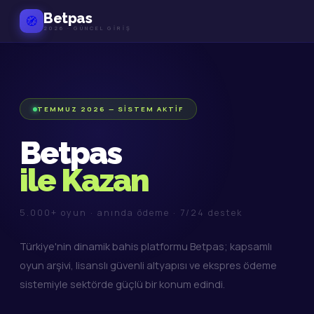
Betpas
🧭
2026 · GÜNCEL GIRIŞ
TEMMUZ 2026 — SISTEM AKTIF
Betpas
ile Kazan
5.000+ oyun · anında ödeme · 7/24 destek
Türkiye'nin dinamik bahis platformu Betpas; kapsamlı
oyun arşivi, lisanslı güvenli altyapısı ve ekspres ödeme
sistemiyle sektörde güçlü bir konum edindi.