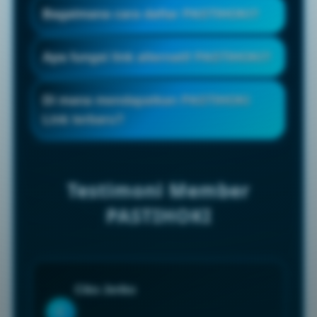
Untuk melakukan PASTIHOKI Login, buka
Bagaimana cara daftar PASTIHOKI?
serta panduan penggunaan agar
PASTIHOKI Link atau link alternatif
pengguna dapat menemukan jalur akses
PASTIHOKI yang tersedia, kemudian
PASTIHOKI Daftar dapat dilakukan melalui
Apa fungsi link alternatif PASTIHOKI?
yang tersedia dengan lebih mudah.
masukkan username dan password pada
halaman pendaftaran yang tersedia pada
halaman login. Pastikan informasi akun
PASTIHOKI Link. Isi data yang diperlukan
Link alternatif PASTIHOKI berfungsi
Di mana mendapatkan PASTIHOKI
yang digunakan sudah benar agar proses
sesuai petunjuk, lalu ikuti langkah
sebagai jalur akses tambahan ketika
Link terbaru?
masuk berjalan lancar.
verifikasi hingga proses pendaftaran
halaman utama tidak dapat dibuka.
selesai.
Dengan begitu, pengguna tetap dapat
Anda dapat memperoleh PASTIHOKI Link
mengakses PASTIHOKI Login serta
terbaru melalui halaman informasi resmi
Testimoni Member
informasi terbaru melalui PASTIHOKI Link.
yang menyediakan pembaruan PASTIHOKI
Login, link alternatif PASTIHOKI, dan
PASTIHOKI
panduan PASTIHOKI Daftar secara lengkap
dalam satu tempat.
Ciko Jeriko
C