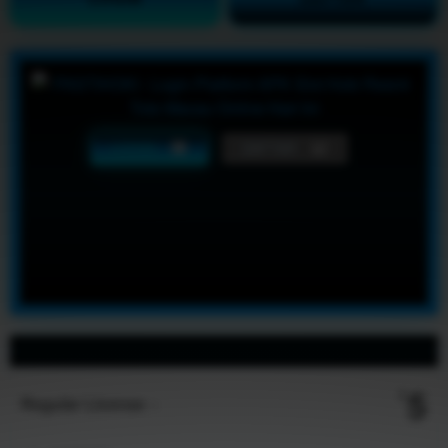
LOGIN
DAFTAR
Show More
5
$
Regular License