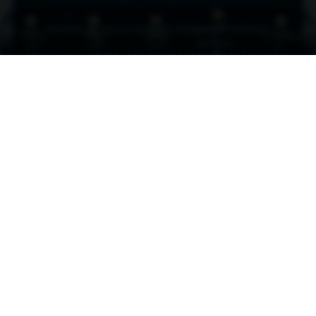
hingga panduan PASTIHOKI Daftar. Semua
pembaruan akses tersedia dalam satu halaman
Link
Promo
Login
Daftar
Live Chat
Alternatif
sehingga lebih praktis saat mencari informasi
login terbaru tanpa perlu membuka banyak
halaman.