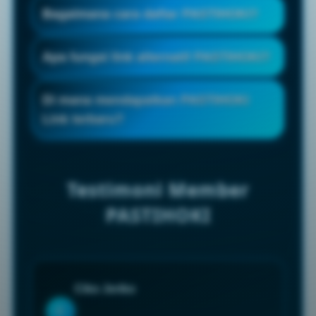
Untuk melakukan PASTIHOKI Login, buka
Bagaimana cara daftar PASTIHOKI?
serta panduan penggunaan agar
PASTIHOKI Link atau link alternatif
pengguna dapat menemukan jalur akses
PASTIHOKI yang tersedia, kemudian
PASTIHOKI Daftar dapat dilakukan melalui
Apa fungsi link alternatif PASTIHOKI?
yang tersedia dengan lebih mudah.
masukkan username dan password pada
halaman pendaftaran yang tersedia pada
halaman login. Pastikan informasi akun
PASTIHOKI Link. Isi data yang diperlukan
Link alternatif PASTIHOKI berfungsi
Di mana mendapatkan PASTIHOKI
yang digunakan sudah benar agar proses
sesuai petunjuk, lalu ikuti langkah
sebagai jalur akses tambahan ketika
Link terbaru?
masuk berjalan lancar.
verifikasi hingga proses pendaftaran
halaman utama tidak dapat dibuka.
selesai.
Dengan begitu, pengguna tetap dapat
Anda dapat memperoleh PASTIHOKI Link
mengakses PASTIHOKI Login serta
terbaru melalui halaman informasi resmi
Testimoni Member
informasi terbaru melalui PASTIHOKI Link.
yang menyediakan pembaruan PASTIHOKI
Login, link alternatif PASTIHOKI, dan
PASTIHOKI
panduan PASTIHOKI Daftar secara lengkap
dalam satu tempat.
Ciko Jeriko
C