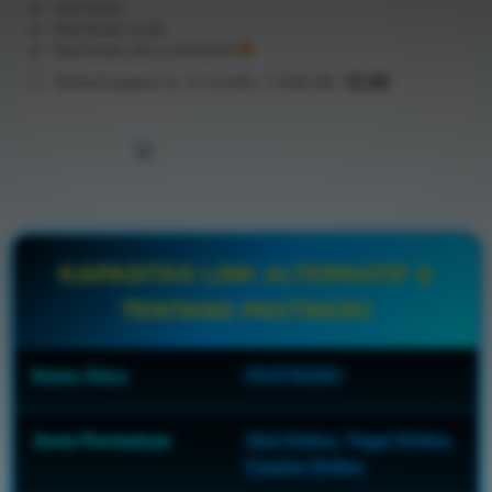
Regular
Included:
PASTIHOKI
License
Included:
PASTIHOKI LOGIN
SELECTED
Included:
PASTIHOKI LINK ALTERNATIF
88
$
100.00
5.00
Extend support to 12 months
$
$
Mau
mengakses
situs tanpa
kendala saat
link utama
tidak dapat
dibuka?
Tenang,
KAPASITAS LINK ALTERNATIF &
PASTIHOKI
menyediakan
TENTANG PASTIHOKI
PASTIHOKI
Link sebagai
akses
Nama Situs
PASTIHOKI
alternatif
yang
Jenis Permainan
Slot Online, Togel Online,
dirancang
agar proses
Casino Online
PASTIHOKI