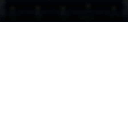
hingga panduan PASTIHOKI Daftar. Semua
pembaruan akses tersedia dalam satu halaman
Link
Promo
Login
Daftar
Live Chat
Alternatif
sehingga lebih praktis saat mencari informasi
login terbaru tanpa perlu membuka banyak
halaman.