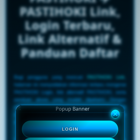
PASTIHOKI
PASTIHOKI Link,
Daftar, dan
halaman
Login Terbaru,
utama
dengan lebih
Link Alternatif &
nyaman
kapan saja.
Panduan Daftar
V
i
e
w
Bagi pengguna yang mencari
PASTIHOKI Link
,
l
halaman ini menyediakan informasi terbaru mengenai
i
PASTIHOKI Login, link alternatif PASTIHOKI, serta
c
panduan akses yang mudah dipahami. Dengan
e
informasi yang selalu diperbarui, pengguna dapat
n
menemukan jalur login yang tersedia dan memperoleh
s
referensi lengkap dalam satu halaman.
e
LOGIN
d
e
Selain menghadirkan informasi
PASTIHOKI Login
,