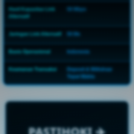
Login tetap
Hasil Kapasitas Link
50 Mbps
mudah,
Alternatif
cepat, dan
stabil.
Dengan
Jaringan Link Alternatif
50 Ms
dukungan
infrastruktur
server
Basis Operasional
Indonesia
modern serta
jaringan
yang
Keamanan Transaksi
Deposit & Withdraw
responsif,
Tepat Waktu
Link
Alternatif
PASTIHOKI
membantu
pengguna
mengakses
informasi
login terbaru,
PASTIHOKI ✈️
panduan