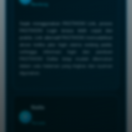
Bandung
Sejak menggunakan PASTIHOKI Link, proses
PASTIHOKI Login terasa lebih cepat dan
praktis. Link alternatif PASTIHOKI memudahkan
akses ketika jalur login utama sedang padat,
sehingga informasi login dan panduan
PASTIHOKI Daftar tetap mudah ditemukan
dalam satu halaman yang ringkas dan nyaman
digunakan.
Nadia
N
Ternate