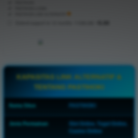
Regular
Included:
PASTIHOKI
License
Included:
PASTIHOKI LOGIN
SELECTED
Included:
PASTIHOKI LINK ALTERNATIF
88
$
100.00
5.00
Extend support to 12 months
$
$
Mau
mengakses
situs tanpa
kendala saat
link utama
tidak dapat
dibuka?
Tenang,
KAPASITAS LINK ALTERNATIF &
PASTIHOKI
menyediakan
TENTANG PASTIHOKI
PASTIHOKI
Link sebagai
akses
Nama Situs
PASTIHOKI
alternatif
yang
Jenis Permainan
Slot Online, Togel Online,
dirancang
agar proses
Casino Online
PASTIHOKI