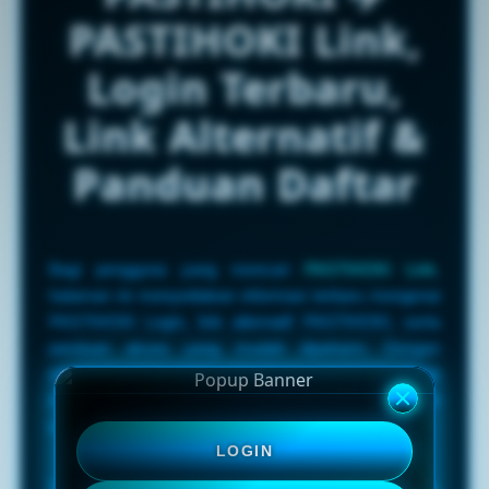
PASTIHOKI
PASTIHOKI Link,
Daftar, dan
halaman
Login Terbaru,
utama
dengan lebih
Link Alternatif &
nyaman
kapan saja.
Panduan Daftar
V
i
e
w
Bagi pengguna yang mencari
PASTIHOKI Link
,
l
halaman ini menyediakan informasi terbaru mengenai
i
PASTIHOKI Login, link alternatif PASTIHOKI, serta
c
panduan akses yang mudah dipahami. Dengan
e
informasi yang selalu diperbarui, pengguna dapat
n
menemukan jalur login yang tersedia dan memperoleh
s
referensi lengkap dalam satu halaman.
e
LOGIN
d
e
Selain menghadirkan informasi
PASTIHOKI Login
,