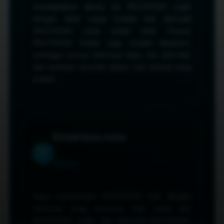
mendapatkan akses ke PASTIHOKI Login
dengan lebih cepat melalui link alternatif
PASTIHOKI yang selalu aktif. Proses
PASTIHOKI Daftar juga mudah dipahami,
sehingga semua informasi login, link alternatif,
dan panduan tersedia dalam satu tempat yang
praktis.
Ronald Basu muka
R
Padang
Saya menemukan PASTIHOKI Link dengan
informasi yang tersusun rapi, mulai dari
PASTIHOKI Login, link alternatif PASTIHOKI,