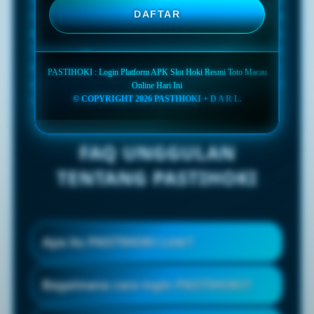
t
DAFTAR
halaman ini juga memuat pembaruan mengenai
link
a
alternatif PASTIHOKI
dan panduan
PASTIHOKI Daftar
.
i
Seluruh informasi disusun secara ringkas agar
l
s
pengguna dapat menemukan langkah login,
PASTIHOKI : Login Platform APK Slot Hoki Resmi Toto Macau
pendaftaran akun, dan pembaruan akses PASTIHOKI
Online Hari Ini
© COPYRIGHT 2026 PASTIHOKI + D A R L.
Link dengan lebih praktis.
FAQ UNGGULAN
TENTANG PASTIHOKI
Apa itu PASTIHOKI Link?
PASTIHOKI Link adalah halaman informasi
Bagaimana cara login PASTIHOKI?
yang menyediakan akses menuju
PASTIHOKI Login, link alternatif PASTIHOKI,