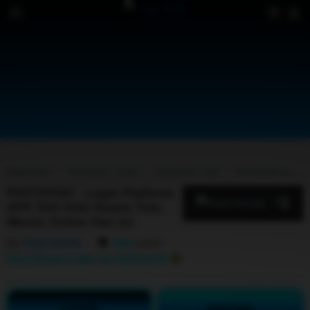
PASTIHOKI
PASTIHOKI LOGIN
PASTIHOKI LINK
PASTIHOKI ALTERNATIF
PASTIHOKI : Login Platform
5
$
APK Slot Hoki Resmi Toto
Macau Online Hari Ini
By
PASTIHOKI
404
sales
PASTIHOKI LINK ALTERNATIF
LOGIN
DAFTAR