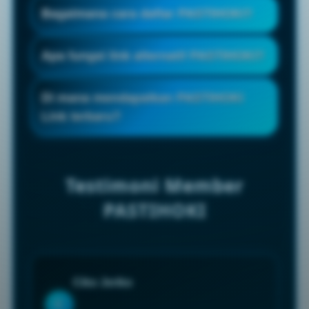
Untuk melakukan PASTIHOKI Login, buka
Bagaimana cara daftar PASTIHOKI?
serta panduan penggunaan agar
PASTIHOKI Link atau link alternatif
pengguna dapat menemukan jalur akses
PASTIHOKI yang tersedia, kemudian
PASTIHOKI Daftar dapat dilakukan melalui
Apa fungsi link alternatif PASTIHOKI?
yang tersedia dengan lebih mudah.
masukkan username dan password pada
halaman pendaftaran yang tersedia pada
halaman login. Pastikan informasi akun
PASTIHOKI Link. Isi data yang diperlukan
Link alternatif PASTIHOKI berfungsi
Di mana mendapatkan PASTIHOKI
yang digunakan sudah benar agar proses
sesuai petunjuk, lalu ikuti langkah
sebagai jalur akses tambahan ketika
Link terbaru?
masuk berjalan lancar.
verifikasi hingga proses pendaftaran
halaman utama tidak dapat dibuka.
selesai.
Dengan begitu, pengguna tetap dapat
Anda dapat memperoleh PASTIHOKI Link
mengakses PASTIHOKI Login serta
terbaru melalui halaman informasi resmi
Testimoni Member
informasi terbaru melalui PASTIHOKI Link.
yang menyediakan pembaruan PASTIHOKI
Login, link alternatif PASTIHOKI, dan
PASTIHOKI
panduan PASTIHOKI Daftar secara lengkap
dalam satu tempat.
Ciko Jeriko
C