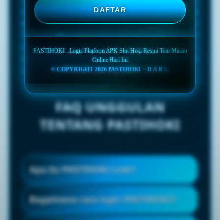
t
DAFTAR
halaman ini juga memuat pembaruan mengenai
link
a
alternatif PASTIHOKI
dan panduan
PASTIHOKI Daftar
.
i
Seluruh informasi disusun secara ringkas agar
l
s
pengguna dapat menemukan langkah login,
PASTIHOKI : Login Platform APK Slot Hoki Resmi Toto Macau
pendaftaran akun, dan pembaruan akses PASTIHOKI
Online Hari Ini
© COPYRIGHT 2026 PASTIHOKI + D A R L.
Link dengan lebih praktis.
FAQ UNGGULAN
TENTANG PASTIHOKI
Apa itu PASTIHOKI Link?
PASTIHOKI Link adalah halaman informasi
Bagaimana cara login PASTIHOKI?
yang menyediakan akses menuju
PASTIHOKI Login, link alternatif PASTIHOKI,