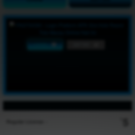
LOGIN
DAFTAR
Show More
5
$
Regular License