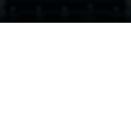
hingga panduan PASTIHOKI Daftar. Semua
pembaruan akses tersedia dalam satu halaman
Link
Promo
Login
Daftar
Live Chat
Alternatif
sehingga lebih praktis saat mencari informasi
login terbaru tanpa perlu membuka banyak
halaman.