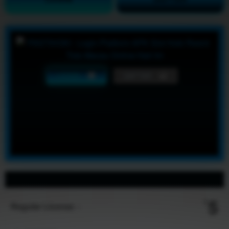
LOGIN
DAFTAR
Show More
5
$
Regular License