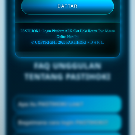
t
DAFTAR
halaman ini juga memuat pembaruan mengenai
link
a
alternatif PASTIHOKI
dan panduan
PASTIHOKI Daftar
.
i
Seluruh informasi disusun secara ringkas agar
l
s
pengguna dapat menemukan langkah login,
PASTIHOKI : Login Platform APK Slot Hoki Resmi Toto Macau
pendaftaran akun, dan pembaruan akses PASTIHOKI
Online Hari Ini
© COPYRIGHT 2026 PASTIHOKI + D A R L.
Link dengan lebih praktis.
FAQ UNGGULAN
TENTANG PASTIHOKI
Apa itu PASTIHOKI Link?
PASTIHOKI Link adalah halaman informasi
Bagaimana cara login PASTIHOKI?
yang menyediakan akses menuju
PASTIHOKI Login, link alternatif PASTIHOKI,