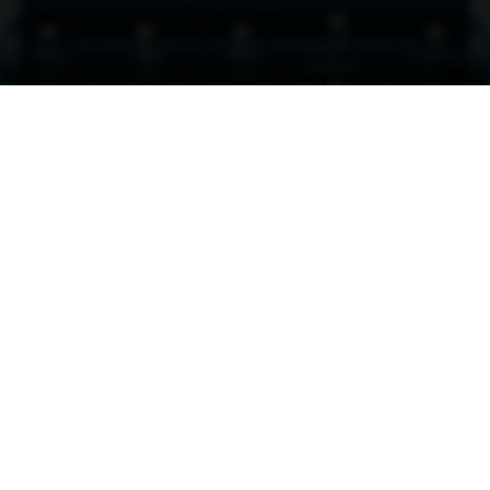
hingga panduan PASTIHOKI Daftar. Semua
pembaruan akses tersedia dalam satu halaman
Link
Promo
Login
Daftar
Live Chat
Alternatif
sehingga lebih praktis saat mencari informasi
login terbaru tanpa perlu membuka banyak
halaman.