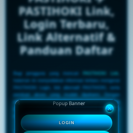
PASTIHOKI
PASTIHOKI Link,
Daftar, dan
halaman
Login Terbaru,
utama
dengan lebih
Link Alternatif &
nyaman
kapan saja.
Panduan Daftar
V
i
e
w
Bagi pengguna yang mencari
PASTIHOKI Link
,
l
halaman ini menyediakan informasi terbaru mengenai
i
PASTIHOKI Login, link alternatif PASTIHOKI, serta
c
panduan akses yang mudah dipahami. Dengan
e
informasi yang selalu diperbarui, pengguna dapat
n
menemukan jalur login yang tersedia dan memperoleh
s
referensi lengkap dalam satu halaman.
e
LOGIN
d
e
Selain menghadirkan informasi
PASTIHOKI Login
,