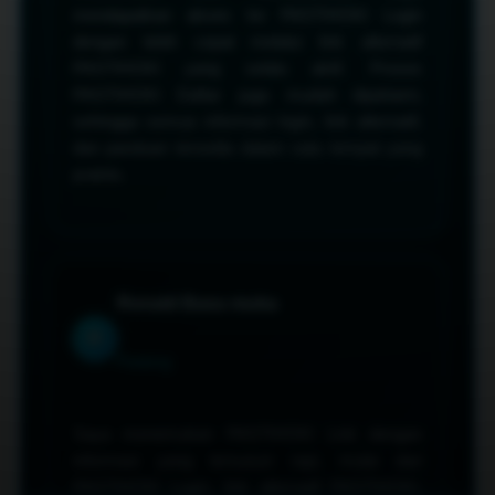
mendapatkan akses ke PASTIHOKI Login
dengan lebih cepat melalui link alternatif
PASTIHOKI yang selalu aktif. Proses
PASTIHOKI Daftar juga mudah dipahami,
sehingga semua informasi login, link alternatif,
dan panduan tersedia dalam satu tempat yang
praktis.
Ronald Basu muka
R
Padang
Saya menemukan PASTIHOKI Link dengan
informasi yang tersusun rapi, mulai dari
PASTIHOKI Login, link alternatif PASTIHOKI,