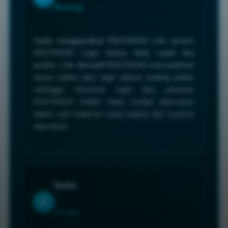
Bandung
Sejak menggunakan PASTIHOKI Link, proses
PASTIHOKI Login terasa lebih cepat dan
praktis. Link alternatif PASTIHOKI memudahkan
akses ketika jalur login utama sedang padat,
sehingga informasi login dan panduan
PASTIHOKI Daftar tetap mudah ditemukan
dalam satu halaman yang ringkas dan nyaman
digunakan.
Nadia
N
Ternate