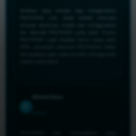
Awalnya saya sempat ragu menggunakan
PASTIHOKI Link, tetapi setelah mencoba
ternyata aksesnya mudah dan menggunakan
link alternatif PASTIHOKI yang stabil. Proses
PASTIHOKI Login berjalan lancar tanpa perlu
VPN, sementara informasi PASTIHOKI Daftar
dan panduan login selalu tersedia sehingga lebih
praktis untuk diikuti.
Windah Basu
W
Jakarta
PASTIHOKI Link memudahkan saya