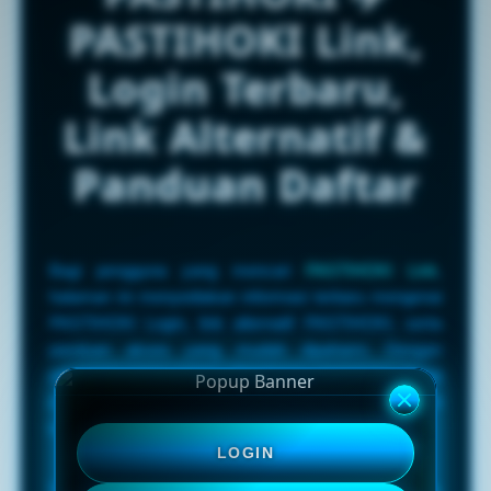
PASTIHOKI
PASTIHOKI Link,
Daftar, dan
halaman
Login Terbaru,
utama
dengan lebih
Link Alternatif &
nyaman
kapan saja.
Panduan Daftar
V
i
e
w
Bagi pengguna yang mencari
PASTIHOKI Link
,
l
halaman ini menyediakan informasi terbaru mengenai
i
PASTIHOKI Login, link alternatif PASTIHOKI, serta
c
panduan akses yang mudah dipahami. Dengan
e
informasi yang selalu diperbarui, pengguna dapat
n
menemukan jalur login yang tersedia dan memperoleh
s
referensi lengkap dalam satu halaman.
e
LOGIN
d
e
Selain menghadirkan informasi
PASTIHOKI Login
,