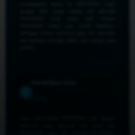
mendapatkan akses ke PASTIHOKI Login
dengan lebih cepat melalui link alternatif
PASTIHOKI yang selalu aktif. Proses
PASTIHOKI Daftar juga mudah dipahami,
sehingga semua informasi login, link alternatif,
dan panduan tersedia dalam satu tempat yang
praktis.
Ronald Basu muka
R
Padang
Saya menemukan PASTIHOKI Link dengan
informasi yang tersusun rapi, mulai dari
PASTIHOKI Login, link alternatif PASTIHOKI,