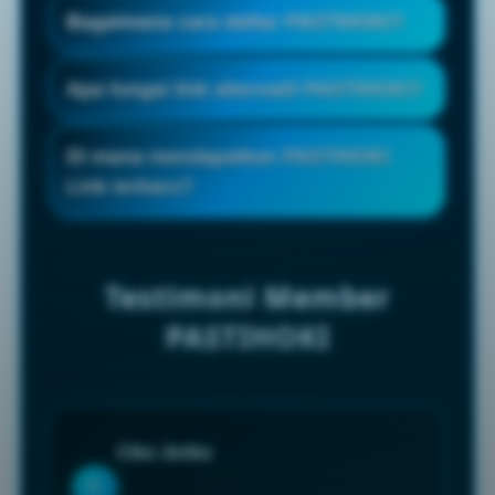
Untuk melakukan PASTIHOKI Login, buka
Bagaimana cara daftar PASTIHOKI?
serta panduan penggunaan agar
PASTIHOKI Link atau link alternatif
pengguna dapat menemukan jalur akses
PASTIHOKI yang tersedia, kemudian
PASTIHOKI Daftar dapat dilakukan melalui
Apa fungsi link alternatif PASTIHOKI?
yang tersedia dengan lebih mudah.
masukkan username dan password pada
halaman pendaftaran yang tersedia pada
halaman login. Pastikan informasi akun
PASTIHOKI Link. Isi data yang diperlukan
Link alternatif PASTIHOKI berfungsi
Di mana mendapatkan PASTIHOKI
yang digunakan sudah benar agar proses
sesuai petunjuk, lalu ikuti langkah
sebagai jalur akses tambahan ketika
Link terbaru?
masuk berjalan lancar.
verifikasi hingga proses pendaftaran
halaman utama tidak dapat dibuka.
selesai.
Dengan begitu, pengguna tetap dapat
Anda dapat memperoleh PASTIHOKI Link
mengakses PASTIHOKI Login serta
terbaru melalui halaman informasi resmi
Testimoni Member
informasi terbaru melalui PASTIHOKI Link.
yang menyediakan pembaruan PASTIHOKI
Login, link alternatif PASTIHOKI, dan
PASTIHOKI
panduan PASTIHOKI Daftar secara lengkap
dalam satu tempat.
Ciko Jeriko
C