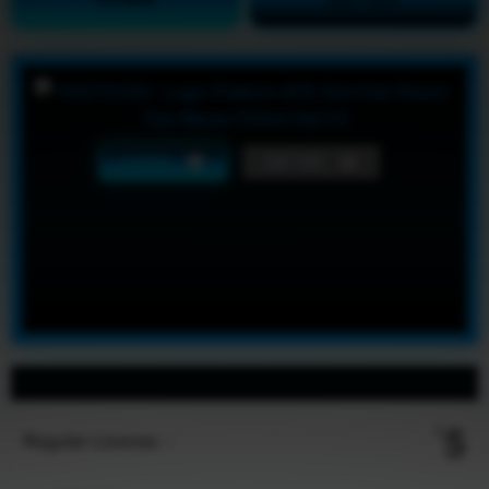
LOGIN
DAFTAR
Show More
5
$
Regular License