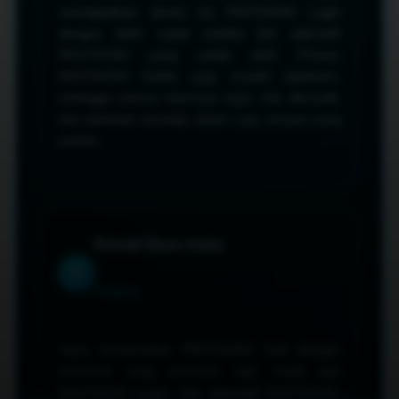
mendapatkan akses ke PASTIHOKI Login
dengan lebih cepat melalui link alternatif
PASTIHOKI yang selalu aktif. Proses
PASTIHOKI Daftar juga mudah dipahami,
sehingga semua informasi login, link alternatif,
dan panduan tersedia dalam satu tempat yang
praktis.
Ronald Basu muka
R
Padang
Saya menemukan PASTIHOKI Link dengan
informasi yang tersusun rapi, mulai dari
PASTIHOKI Login, link alternatif PASTIHOKI,