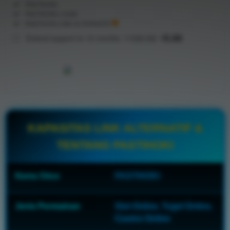
Regular
Included:
PASTIHOKI
License
Included:
PASTIHOKI LOGIN
SELECTED
Included:
PASTIHOKI LINK ALTERNATIF
88
$
100.00
5.00
Extend support to 12 months
$
$
Mau
mengakses
situs tanpa
kendala saat
link utama
tidak dapat
dibuka?
Tenang,
KAPASITAS LINK ALTERNATIF &
PASTIHOKI
menyediakan
TENTANG PASTIHOKI
PASTIHOKI
Link sebagai
akses
Nama Situs
PASTIHOKI
alternatif
yang
Jenis Permainan
Slot Online, Togel Online,
dirancang
agar proses
Casino Online
PASTIHOKI