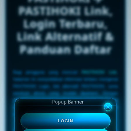
PASTIHOKI
PASTIHOKI Link,
Daftar, dan
halaman
Login Terbaru,
utama
dengan lebih
Link Alternatif &
nyaman
kapan saja.
Panduan Daftar
V
i
e
w
Bagi pengguna yang mencari
PASTIHOKI Link
,
l
halaman ini menyediakan informasi terbaru mengenai
i
PASTIHOKI Login, link alternatif PASTIHOKI, serta
c
panduan akses yang mudah dipahami. Dengan
e
informasi yang selalu diperbarui, pengguna dapat
n
menemukan jalur login yang tersedia dan memperoleh
s
referensi lengkap dalam satu halaman.
e
LOGIN
d
e
Selain menghadirkan informasi
PASTIHOKI Login
,