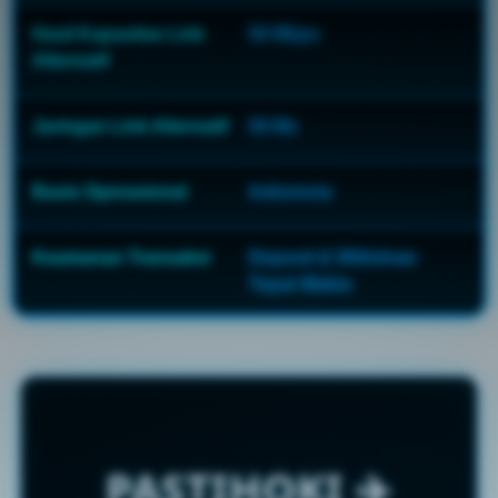
Login tetap
Hasil Kapasitas Link
50 Mbps
mudah,
Alternatif
cepat, dan
stabil.
Dengan
Jaringan Link Alternatif
50 Ms
dukungan
infrastruktur
server
Basis Operasional
Indonesia
modern serta
jaringan
yang
Keamanan Transaksi
Deposit & Withdraw
responsif,
Tepat Waktu
Link
Alternatif
PASTIHOKI
membantu
pengguna
mengakses
informasi
login terbaru,
PASTIHOKI ✈️
panduan