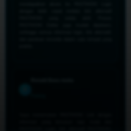
mendapatkan akses ke PASTIHOKI Login
dengan lebih cepat melalui link alternatif
PASTIHOKI yang selalu aktif. Proses
PASTIHOKI Daftar juga mudah dipahami,
sehingga semua informasi login, link alternatif,
dan panduan tersedia dalam satu tempat yang
praktis.
Ronald Basu muka
R
Padang
Saya menemukan PASTIHOKI Link dengan
informasi yang tersusun rapi, mulai dari
PASTIHOKI Login, link alternatif PASTIHOKI,