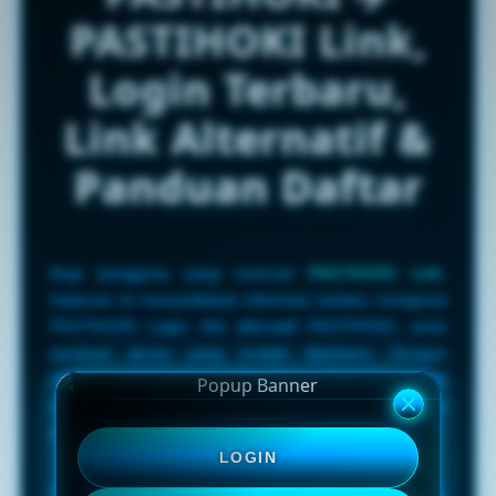
PASTIHOKI
PASTIHOKI Link,
Daftar, dan
halaman
Login Terbaru,
utama
dengan lebih
Link Alternatif &
nyaman
kapan saja.
Panduan Daftar
V
i
e
w
Bagi pengguna yang mencari
PASTIHOKI Link
,
l
halaman ini menyediakan informasi terbaru mengenai
i
PASTIHOKI Login, link alternatif PASTIHOKI, serta
c
panduan akses yang mudah dipahami. Dengan
e
informasi yang selalu diperbarui, pengguna dapat
n
menemukan jalur login yang tersedia dan memperoleh
s
referensi lengkap dalam satu halaman.
e
LOGIN
d
e
Selain menghadirkan informasi
PASTIHOKI Login
,