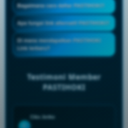
Untuk melakukan PASTIHOKI Login, buka
Bagaimana cara daftar PASTIHOKI?
serta panduan penggunaan agar
PASTIHOKI Link atau link alternatif
pengguna dapat menemukan jalur akses
PASTIHOKI yang tersedia, kemudian
PASTIHOKI Daftar dapat dilakukan melalui
Apa fungsi link alternatif PASTIHOKI?
yang tersedia dengan lebih mudah.
masukkan username dan password pada
halaman pendaftaran yang tersedia pada
halaman login. Pastikan informasi akun
PASTIHOKI Link. Isi data yang diperlukan
Link alternatif PASTIHOKI berfungsi
Di mana mendapatkan PASTIHOKI
yang digunakan sudah benar agar proses
sesuai petunjuk, lalu ikuti langkah
sebagai jalur akses tambahan ketika
Link terbaru?
masuk berjalan lancar.
verifikasi hingga proses pendaftaran
halaman utama tidak dapat dibuka.
selesai.
Dengan begitu, pengguna tetap dapat
Anda dapat memperoleh PASTIHOKI Link
mengakses PASTIHOKI Login serta
terbaru melalui halaman informasi resmi
Testimoni Member
informasi terbaru melalui PASTIHOKI Link.
yang menyediakan pembaruan PASTIHOKI
Login, link alternatif PASTIHOKI, dan
PASTIHOKI
panduan PASTIHOKI Daftar secara lengkap
dalam satu tempat.
Ciko Jeriko
C