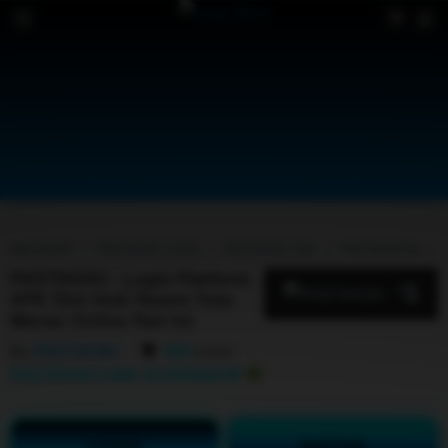
PASTIHOKI
PASTIHOKI LOGIN
PASTIHOKI LINK
PASTIHOKI ALTERNATIF
PASTIHOKI : Login Platform
5
$
APK Slot Hoki Resmi Toto
Macau Online Hari Ini
By
PASTIHOKI
404
sales
PASTIHOKI LINK ALTERNATIF
LOGIN
DAFTAR