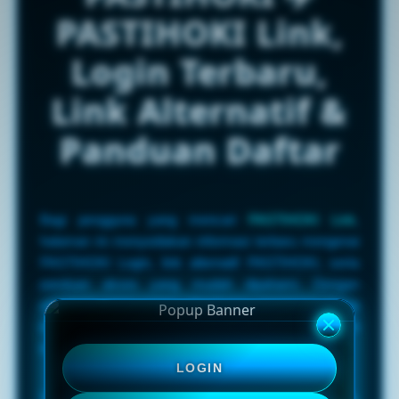
PASTIHOKI
PASTIHOKI Link,
Daftar, dan
halaman
Login Terbaru,
utama
dengan lebih
Link Alternatif &
nyaman
kapan saja.
Panduan Daftar
V
i
e
w
Bagi pengguna yang mencari
PASTIHOKI Link
,
l
halaman ini menyediakan informasi terbaru mengenai
i
PASTIHOKI Login, link alternatif PASTIHOKI, serta
c
panduan akses yang mudah dipahami. Dengan
e
informasi yang selalu diperbarui, pengguna dapat
n
menemukan jalur login yang tersedia dan memperoleh
s
referensi lengkap dalam satu halaman.
e
LOGIN
d
e
Selain menghadirkan informasi
PASTIHOKI Login
,