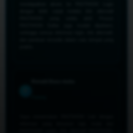
mendapatkan akses ke PASTIHOKI Login
dengan lebih cepat melalui link alternatif
PASTIHOKI yang selalu aktif. Proses
PASTIHOKI Daftar juga mudah dipahami,
sehingga semua informasi login, link alternatif,
dan panduan tersedia dalam satu tempat yang
praktis.
Ronald Basu muka
R
Padang
Saya menemukan PASTIHOKI Link dengan
informasi yang tersusun rapi, mulai dari
PASTIHOKI Login, link alternatif PASTIHOKI,