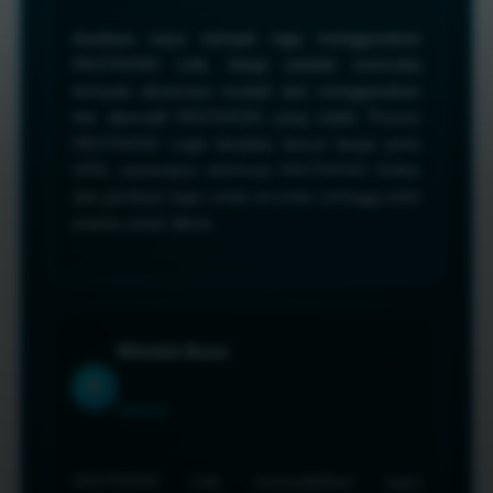
Awalnya saya sempat ragu menggunakan
PASTIHOKI Link, tetapi setelah mencoba
ternyata aksesnya mudah dan menggunakan
link alternatif PASTIHOKI yang stabil. Proses
PASTIHOKI Login berjalan lancar tanpa perlu
VPN, sementara informasi PASTIHOKI Daftar
dan panduan login selalu tersedia sehingga lebih
praktis untuk diikuti.
Windah Basu
W
Jakarta
PASTIHOKI Link memudahkan saya