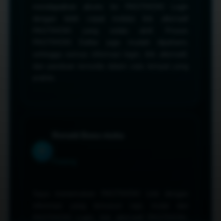
mendapatkan akses ke PASTIHOKI Login
dengan lebih cepat melalui link alternatif
PASTIHOKI yang selalu aktif. Proses
PASTIHOKI Daftar juga mudah dipahami,
sehingga semua informasi login, link alternatif,
dan panduan tersedia dalam satu tempat yang
praktis.
Ronald Basu muka
R
Padang
Saya menemukan PASTIHOKI Link dengan
informasi yang tersusun rapi, mulai dari
PASTIHOKI Login, link alternatif PASTIHOKI,