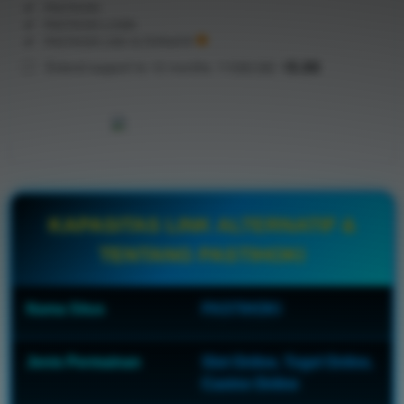
Regular
Included:
PASTIHOKI
License
Included:
PASTIHOKI LOGIN
SELECTED
Included:
PASTIHOKI LINK ALTERNATIF
88
$
100.00
5.00
Extend support to 12 months
$
$
Mau
mengakses
situs tanpa
kendala saat
link utama
tidak dapat
dibuka?
Tenang,
KAPASITAS LINK ALTERNATIF &
PASTIHOKI
menyediakan
TENTANG PASTIHOKI
PASTIHOKI
Link sebagai
akses
Nama Situs
PASTIHOKI
alternatif
yang
Jenis Permainan
Slot Online, Togel Online,
dirancang
agar proses
Casino Online
PASTIHOKI