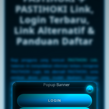
PASTIHOKI
PASTIHOKI Link,
Daftar, dan
halaman
Login Terbaru,
utama
dengan lebih
Link Alternatif &
nyaman
kapan saja.
Panduan Daftar
V
i
e
w
Bagi pengguna yang mencari
PASTIHOKI Link
,
l
halaman ini menyediakan informasi terbaru mengenai
i
PASTIHOKI Login, link alternatif PASTIHOKI, serta
c
panduan akses yang mudah dipahami. Dengan
e
informasi yang selalu diperbarui, pengguna dapat
n
menemukan jalur login yang tersedia dan memperoleh
s
referensi lengkap dalam satu halaman.
e
LOGIN
d
e
Selain menghadirkan informasi
PASTIHOKI Login
,