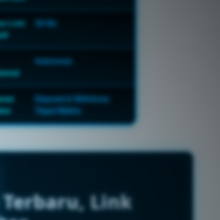
an Link
50 Ms
tif
Indonesia
ional
nan
Deposit & Withdraw
ksi
Tepat Waktu
 Terbaru, Link