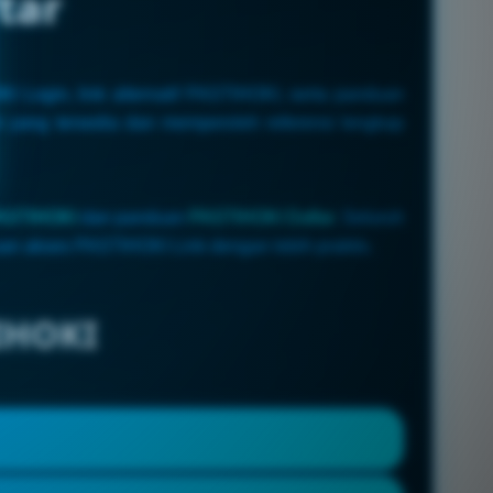
tar
 Login, link alternatif PASTIHOKI, serta panduan
 yang tersedia dan memperoleh referensi lengkap
 PASTIHOKI
dan panduan
PASTIHOKI Daftar
. Seluruh
an akses PASTIHOKI Link dengan lebih praktis.
IHOKI
ernatif PASTIHOKI, serta panduan penggunaan