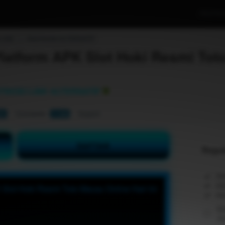
PASTIH
 LINK
PASTIHOKI ALTERNATIF
latform APK Slot Hoki Resmi Tot
TIHOKI LINK ALTERNATIF
Comments
Support
01
17.945
DAFTAR
Regul
Regu
Inc
PA
Inc
Mau 
PA
Inc
PA
utam
PAST
Ex
seba
mo