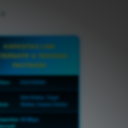
es PASTIHOKI Login tetap mudah, cepat,
stabil. Dengan dukungan infrastruktur
er modern serta jaringan yang responsif,
 Alternatif PASTIHOKI membantu
guna mengakses informasi login
aru, panduan PASTIHOKI Daftar, dan
man utama dengan lebih nyaman kapan
KAPASITAS LINK
TERNATIF & TENTANG
PASTIHOKI
itus
PASTIHOKI
Slot Online, Togel
inan
Online, Casino Online
Kapasitas
50 Mbps
ternatif