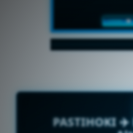
LOGIN
PASTIHOKI ✈️ 