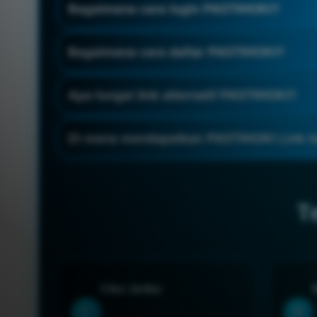
Bagaimana cara login PASTIHOKI?
agar pengguna dapat menemukan jalur akses 
Untuk melakukan PASTIHOKI Login, buka PAST
Bagaimana cara daftar PASTIHOKI?
pada halaman login. Pastikan informasi akun 
PASTIHOKI Daftar dapat dilakukan melalui hala
Apa fungsi link alternatif PASTIHOKI?
langkah verifikasi hingga proses pendaftaran s
Link alternatif PASTIHOKI berfungsi sebagai
Di mana mendapatkan PASTIHOKI Link t
mengakses PASTIHOKI Login serta informasi t
Anda dapat memperoleh PASTIHOKI Link terb
PASTIHOKI, dan panduan PASTIHOKI Daftar se
T
Ciko Jeriko
C
N