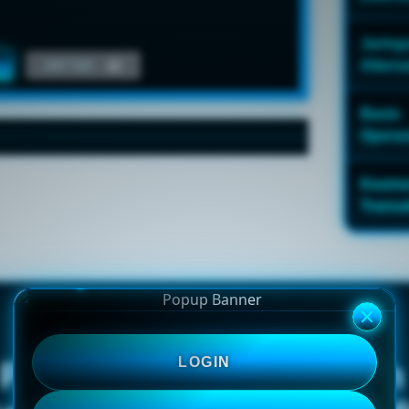
e
t
a
Jaring
i
DAFTAR
Alterna
l
s
Basis
Operas
Keama
Transa
PASTIHOKI Link, Login
LOGIN