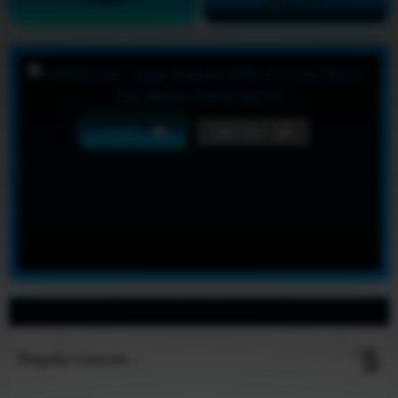
LOGIN
DAFTAR
Show More
5
$
Regular License