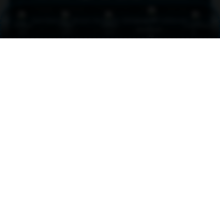
hingga panduan PASTIHOKI Daftar. Semua
pembaruan akses tersedia dalam satu halaman
Link
Promo
Login
Daftar
Live Chat
Alternatif
sehingga lebih praktis saat mencari informasi
login terbaru tanpa perlu membuka banyak
halaman.