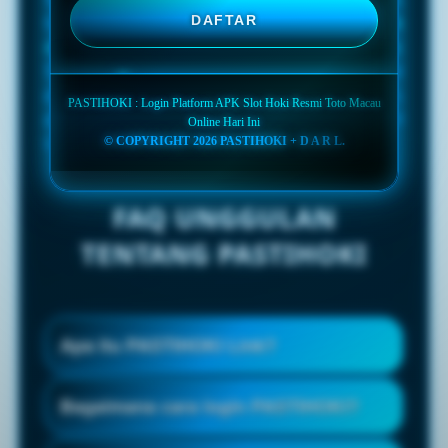
t
DAFTAR
halaman ini juga memuat pembaruan mengenai
link
a
alternatif PASTIHOKI
dan panduan
PASTIHOKI Daftar
.
i
Seluruh informasi disusun secara ringkas agar
l
s
pengguna dapat menemukan langkah login,
PASTIHOKI : Login Platform APK Slot Hoki Resmi Toto Macau
pendaftaran akun, dan pembaruan akses PASTIHOKI
Online Hari Ini
© COPYRIGHT 2026 PASTIHOKI + D A R L.
Link dengan lebih praktis.
FAQ UNGGULAN
TENTANG PASTIHOKI
Apa itu PASTIHOKI Link?
PASTIHOKI Link adalah halaman informasi
Bagaimana cara login PASTIHOKI?
yang menyediakan akses menuju
PASTIHOKI Login, link alternatif PASTIHOKI,