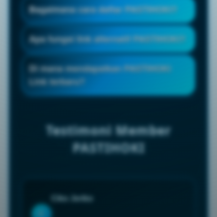
Untuk melakukan PASTIHOKI Login, buka
Bagaimana cara daftar PASTIHOKI?
serta panduan penggunaan agar
PASTIHOKI Link atau link alternatif
pengguna dapat menemukan jalur akses
PASTIHOKI yang tersedia, kemudian
PASTIHOKI Daftar dapat dilakukan melalui
Apa fungsi link alternatif PASTIHOKI?
yang tersedia dengan lebih mudah.
masukkan username dan password pada
halaman pendaftaran yang tersedia pada
halaman login. Pastikan informasi akun
PASTIHOKI Link. Isi data yang diperlukan
Link alternatif PASTIHOKI berfungsi
Di mana mendapatkan PASTIHOKI
yang digunakan sudah benar agar proses
sesuai petunjuk, lalu ikuti langkah
sebagai jalur akses tambahan ketika
Link terbaru?
masuk berjalan lancar.
verifikasi hingga proses pendaftaran
halaman utama tidak dapat dibuka.
selesai.
Dengan begitu, pengguna tetap dapat
Anda dapat memperoleh PASTIHOKI Link
mengakses PASTIHOKI Login serta
terbaru melalui halaman informasi resmi
Testimoni Member
informasi terbaru melalui PASTIHOKI Link.
yang menyediakan pembaruan PASTIHOKI
Login, link alternatif PASTIHOKI, dan
PASTIHOKI
panduan PASTIHOKI Daftar secara lengkap
dalam satu tempat.
Ciko Jeriko
C