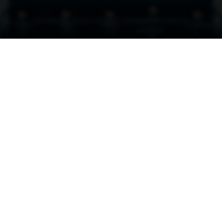
hingga panduan PASTIHOKI Daftar. Semua
pembaruan akses tersedia dalam satu halaman
Link
Promo
Login
Daftar
Live Chat
Alternatif
sehingga lebih praktis saat mencari informasi
login terbaru tanpa perlu membuka banyak
halaman.