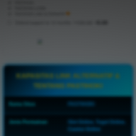
Regular
Included:
PASTIHOKI
License
Included:
PASTIHOKI LOGIN
SELECTED
Included:
PASTIHOKI LINK ALTERNATIF
88
$
100.00
5.00
Extend support to 12 months
$
$
Mau
mengakses
situs tanpa
kendala saat
link utama
tidak dapat
dibuka?
Tenang,
KAPASITAS LINK ALTERNATIF &
PASTIHOKI
menyediakan
TENTANG PASTIHOKI
PASTIHOKI
Link sebagai
akses
Nama Situs
PASTIHOKI
alternatif
yang
Jenis Permainan
Slot Online, Togel Online,
dirancang
agar proses
Casino Online
PASTIHOKI