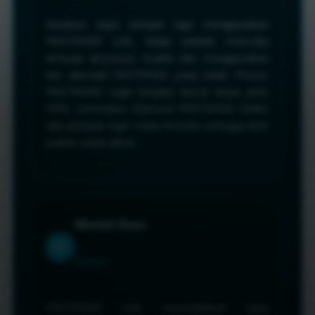
Awalnya saya sempat ragu menggunakan
PASTIHOKI Link, tetapi setelah mencoba
ternyata aksesnya mudah dan menggunakan
link alternatif PASTIHOKI yang stabil. Proses
PASTIHOKI Login berjalan lancar tanpa perlu
VPN, sementara informasi PASTIHOKI Daftar
dan panduan login selalu tersedia sehingga lebih
praktis untuk diikuti.
Windah Basu
W
Jakarta
PASTIHOKI Link memudahkan saya