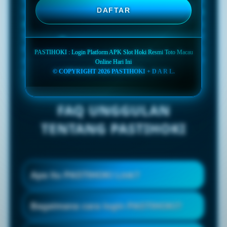
t
DAFTAR
halaman ini juga memuat pembaruan mengenai
link
a
alternatif PASTIHOKI
dan panduan
PASTIHOKI Daftar
.
i
Seluruh informasi disusun secara ringkas agar
l
s
pengguna dapat menemukan langkah login,
PASTIHOKI : Login Platform APK Slot Hoki Resmi Toto Macau
pendaftaran akun, dan pembaruan akses PASTIHOKI
Online Hari Ini
© COPYRIGHT 2026 PASTIHOKI + D A R L.
Link dengan lebih praktis.
FAQ UNGGULAN
TENTANG PASTIHOKI
Apa itu PASTIHOKI Link?
PASTIHOKI Link adalah halaman informasi
Bagaimana cara login PASTIHOKI?
yang menyediakan akses menuju
PASTIHOKI Login, link alternatif PASTIHOKI,