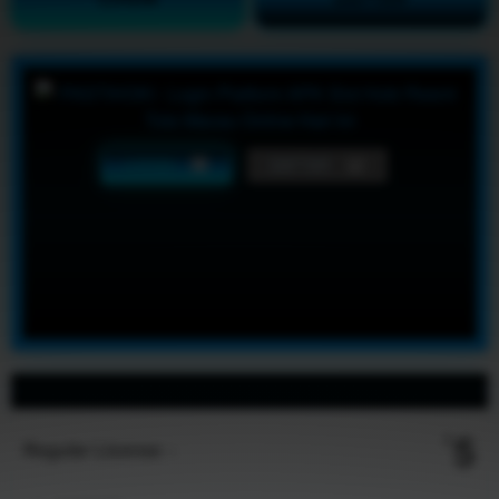
LOGIN
DAFTAR
Show More
5
$
Regular License