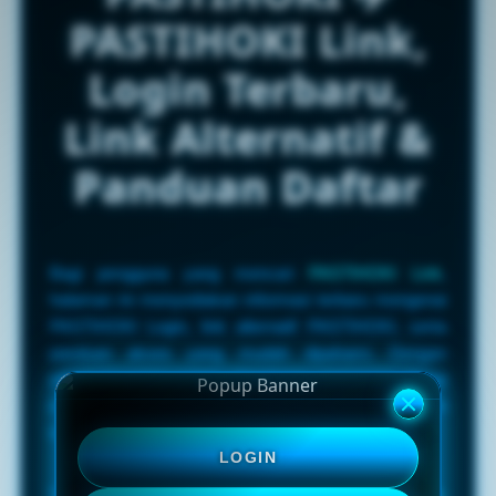
PASTIHOKI
PASTIHOKI Link,
Daftar, dan
halaman
Login Terbaru,
utama
dengan lebih
Link Alternatif &
nyaman
kapan saja.
Panduan Daftar
V
i
e
w
Bagi pengguna yang mencari
PASTIHOKI Link
,
l
halaman ini menyediakan informasi terbaru mengenai
i
PASTIHOKI Login, link alternatif PASTIHOKI, serta
c
panduan akses yang mudah dipahami. Dengan
e
informasi yang selalu diperbarui, pengguna dapat
n
menemukan jalur login yang tersedia dan memperoleh
s
referensi lengkap dalam satu halaman.
e
LOGIN
d
e
Selain menghadirkan informasi
PASTIHOKI Login
,