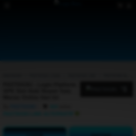
PASTIHOKI
PASTIHOKI LOGIN
PASTIHOKI LINK
PASTIHOKI ALTERNATIF
PASTIHOKI : Login Platform
5
$
APK Slot Hoki Resmi Toto
Macau Online Hari Ini
By
PASTIHOKI
404
sales
PASTIHOKI LINK ALTERNATIF
LOGIN
DAFTAR