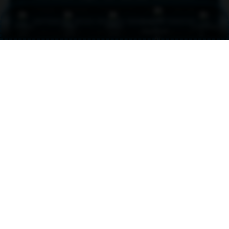
hingga panduan PASTIHOKI Daftar. Semua
pembaruan akses tersedia dalam satu halaman
Link
Promo
Login
Daftar
Live Chat
Alternatif
sehingga lebih praktis saat mencari informasi
login terbaru tanpa perlu membuka banyak
halaman.