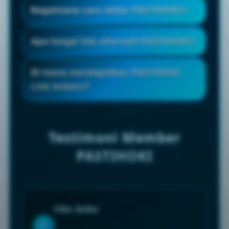
Untuk melakukan PASTIHOKI Login, buka
Bagaimana cara daftar PASTIHOKI?
serta panduan penggunaan agar
PASTIHOKI Link atau link alternatif
pengguna dapat menemukan jalur akses
PASTIHOKI yang tersedia, kemudian
PASTIHOKI Daftar dapat dilakukan melalui
Apa fungsi link alternatif PASTIHOKI?
yang tersedia dengan lebih mudah.
masukkan username dan password pada
halaman pendaftaran yang tersedia pada
halaman login. Pastikan informasi akun
PASTIHOKI Link. Isi data yang diperlukan
Link alternatif PASTIHOKI berfungsi
Di mana mendapatkan PASTIHOKI
yang digunakan sudah benar agar proses
sesuai petunjuk, lalu ikuti langkah
sebagai jalur akses tambahan ketika
Link terbaru?
masuk berjalan lancar.
verifikasi hingga proses pendaftaran
halaman utama tidak dapat dibuka.
selesai.
Dengan begitu, pengguna tetap dapat
Anda dapat memperoleh PASTIHOKI Link
mengakses PASTIHOKI Login serta
terbaru melalui halaman informasi resmi
Testimoni Member
informasi terbaru melalui PASTIHOKI Link.
yang menyediakan pembaruan PASTIHOKI
Login, link alternatif PASTIHOKI, dan
PASTIHOKI
panduan PASTIHOKI Daftar secara lengkap
dalam satu tempat.
Ciko Jeriko
C