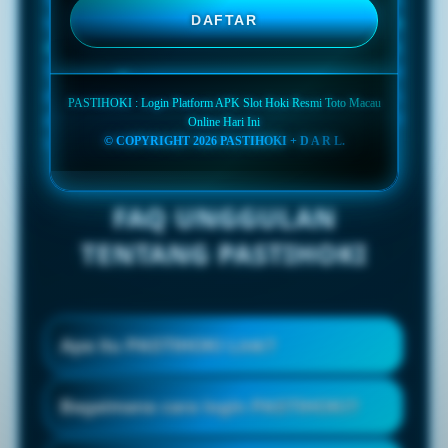
t
DAFTAR
halaman ini juga memuat pembaruan mengenai
link
a
alternatif PASTIHOKI
dan panduan
PASTIHOKI Daftar
.
i
Seluruh informasi disusun secara ringkas agar
l
s
pengguna dapat menemukan langkah login,
PASTIHOKI : Login Platform APK Slot Hoki Resmi Toto Macau
pendaftaran akun, dan pembaruan akses PASTIHOKI
Online Hari Ini
© COPYRIGHT 2026 PASTIHOKI + D A R L.
Link dengan lebih praktis.
FAQ UNGGULAN
TENTANG PASTIHOKI
Apa itu PASTIHOKI Link?
PASTIHOKI Link adalah halaman informasi
Bagaimana cara login PASTIHOKI?
yang menyediakan akses menuju
PASTIHOKI Login, link alternatif PASTIHOKI,