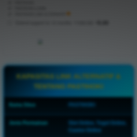
Regular
Included:
PASTIHOKI
License
Included:
PASTIHOKI LOGIN
SELECTED
Included:
PASTIHOKI LINK ALTERNATIF
88
$
100.00
5.00
Extend support to 12 months
$
$
Mau
mengakses
situs tanpa
kendala saat
link utama
tidak dapat
dibuka?
Tenang,
KAPASITAS LINK ALTERNATIF &
PASTIHOKI
menyediakan
TENTANG PASTIHOKI
PASTIHOKI
Link sebagai
akses
Nama Situs
PASTIHOKI
alternatif
yang
Jenis Permainan
Slot Online, Togel Online,
dirancang
agar proses
Casino Online
PASTIHOKI