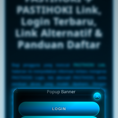
PASTIHOKI
PASTIHOKI Link,
Daftar, dan
halaman
Login Terbaru,
utama
dengan lebih
Link Alternatif &
nyaman
kapan saja.
Panduan Daftar
V
i
e
w
Bagi pengguna yang mencari
PASTIHOKI Link
,
l
halaman ini menyediakan informasi terbaru mengenai
i
PASTIHOKI Login, link alternatif PASTIHOKI, serta
c
panduan akses yang mudah dipahami. Dengan
e
informasi yang selalu diperbarui, pengguna dapat
n
menemukan jalur login yang tersedia dan memperoleh
s
referensi lengkap dalam satu halaman.
e
LOGIN
d
e
Selain menghadirkan informasi
PASTIHOKI Login
,