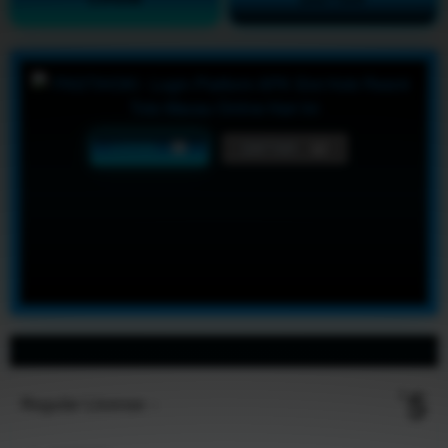
LOGIN
DAFTAR
Show More
5
$
Regular License