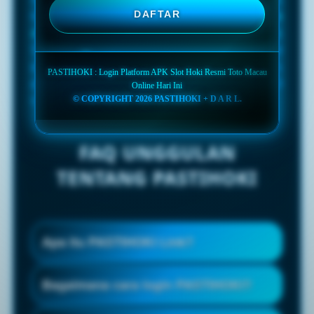
t
DAFTAR
halaman ini juga memuat pembaruan mengenai
link
a
alternatif PASTIHOKI
dan panduan
PASTIHOKI Daftar
.
i
Seluruh informasi disusun secara ringkas agar
l
s
pengguna dapat menemukan langkah login,
PASTIHOKI : Login Platform APK Slot Hoki Resmi Toto Macau
pendaftaran akun, dan pembaruan akses PASTIHOKI
Online Hari Ini
© COPYRIGHT 2026 PASTIHOKI + D A R L.
Link dengan lebih praktis.
FAQ UNGGULAN
TENTANG PASTIHOKI
Apa itu PASTIHOKI Link?
PASTIHOKI Link adalah halaman informasi
Bagaimana cara login PASTIHOKI?
yang menyediakan akses menuju
PASTIHOKI Login, link alternatif PASTIHOKI,