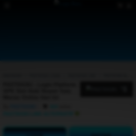
PASTIHOKI
PASTIHOKI LOGIN
PASTIHOKI LINK
PASTIHOKI ALTERNATIF
PASTIHOKI : Login Platform
5
$
APK Slot Hoki Resmi Toto
Macau Online Hari Ini
By
PASTIHOKI
404
sales
PASTIHOKI LINK ALTERNATIF
LOGIN
DAFTAR