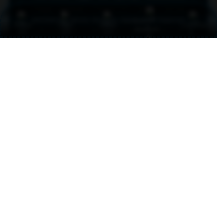
hingga panduan PASTIHOKI Daftar. Semua
pembaruan akses tersedia dalam satu halaman
Link
Promo
Login
Daftar
Live Chat
Alternatif
sehingga lebih praktis saat mencari informasi
login terbaru tanpa perlu membuka banyak
halaman.