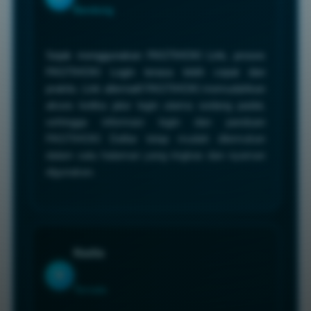
Bandung
Sejak menggunakan PASTIHOKI Link, proses
PASTIHOKI Login terasa lebih cepat dan
praktis. Link alternatif PASTIHOKI memudahkan
akses ketika jalur login utama sedang padat,
sehingga informasi login dan panduan
PASTIHOKI Daftar tetap mudah ditemukan
dalam satu halaman yang ringkas dan nyaman
digunakan.
Nadia
N
Ternate