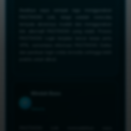
Awalnya saya sempat ragu menggunakan
PASTIHOKI Link, tetapi setelah mencoba
ternyata aksesnya mudah dan menggunakan
link alternatif PASTIHOKI yang stabil. Proses
PASTIHOKI Login berjalan lancar tanpa perlu
VPN, sementara informasi PASTIHOKI Daftar
dan panduan login selalu tersedia sehingga lebih
praktis untuk diikuti.
Windah Basu
W
Jakarta
PASTIHOKI Link memudahkan saya