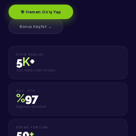
🎯 Hemen Giriş Yap
Bonus Keşfet →
OYUN BAŞLIĞI
5
K
+
🎰
Slot, masa, crash ve canlı
ORT. RTP
%
97
📊
Bağımsız denetimli
ÖDEME YÖNTEMI
50
+
💳