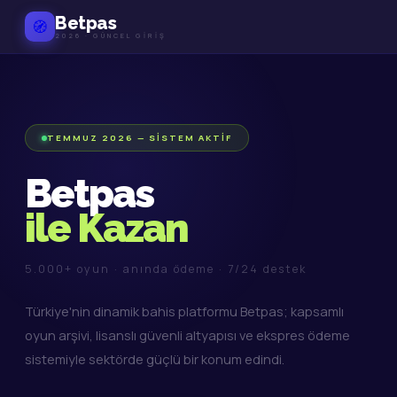
Betpas
🧭
2026 · GÜNCEL GIRIŞ
TEMMUZ 2026 — SISTEM AKTIF
Betpas
ile Kazan
5.000+ oyun · anında ödeme · 7/24 destek
Türkiye'nin dinamik bahis platformu Betpas; kapsamlı
oyun arşivi, lisanslı güvenli altyapısı ve ekspres ödeme
sistemiyle sektörde güçlü bir konum edindi.