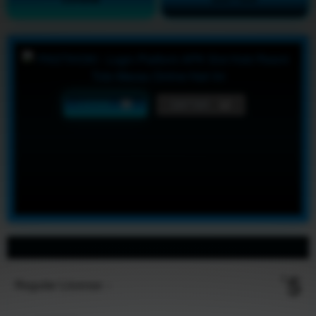
LOGIN
DAFTAR
Show More
5
$
Regular License