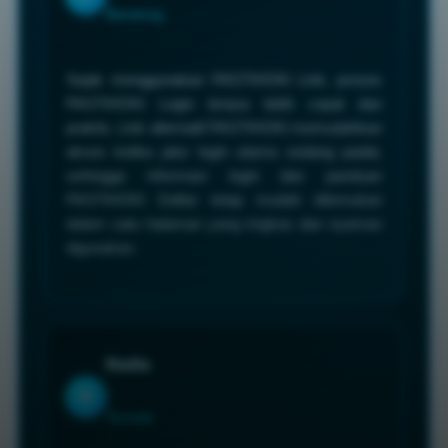
Bandung
Sejak menggunakan PASTIHOKI Link, proses
PASTIHOKI Login terasa lebih cepat dan
praktis. Link alternatif PASTIHOKI memudahkan
akses ketika jalur login utama sedang padat,
sehingga informasi login dan panduan
PASTIHOKI Daftar tetap mudah ditemukan
dalam satu halaman yang ringkas dan nyaman
digunakan.
Nadia
N
Ternate