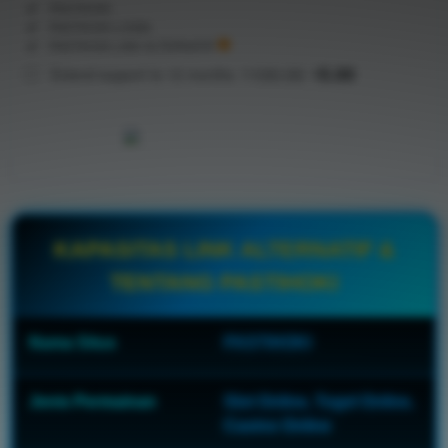
Regular
Included:
PASTIHOKI
License
Included:
PASTIHOKI LOGIN
SELECTED
Included:
PASTIHOKI LINK ALTERNATIF
88
$
100.00
5.00
Extend support to 12 months
$
$
Mau
mengakses
situs tanpa
kendala saat
link utama
tidak dapat
dibuka?
Tenang,
KAPASITAS LINK ALTERNATIF &
PASTIHOKI
menyediakan
TENTANG PASTIHOKI
PASTIHOKI
Link sebagai
akses
Nama Situs
PASTIHOKI
alternatif
yang
Jenis Permainan
Slot Online, Togel Online,
dirancang
agar proses
Casino Online
PASTIHOKI