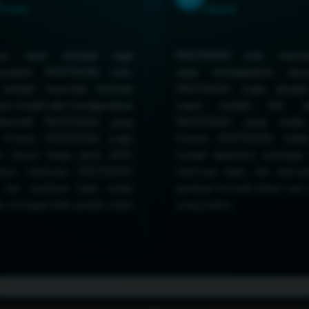
Ternate
Jakarta
nya saya sempat ragu
PASTIHOKI Link memud
unakan PASTIHOKI Link,
saya mendapatkan aks
i setelah mencoba ternyata
PASTIHOKI Login dengan
nya mudah dan menggunakan
cepat melalui link alte
alternatif PASTIHOKI yang
PASTIHOKI yang selalu 
l. Proses PASTIHOKI Login
Proses PASTIHOKI Dafta
an lancar tanpa perlu VPN,
mudah dipahami, sehingga
tara informasi PASTIHOKI
informasi login, link alterna
r dan panduan login selalu
panduan tersedia dalam satu
a sehingga lebih praktis untuk
yang praktis.