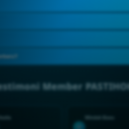
yang tersedia dengan lebih mudah.
IHOKI Link atau link alternatif PASTIHOKI yang tersed
yang digunakan sudah benar agar proses masuk berjalan la
man pendaftaran yang tersedia pada PASTIHOKI Link. Isi da
elesai.
 jalur akses tambahan ketika halaman utama tidak dapat
erbaru?
erbaru melalui PASTIHOKI Link.
aru melalui halaman informasi resmi yang menyediakan 
cara lengkap dalam satu tempat.
estimoni Member PASTIHO
Nadia
Windah Basu
W