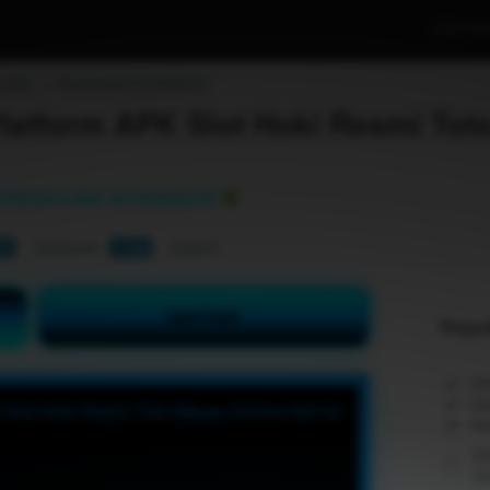
PASTIH
 LINK
PASTIHOKI ALTERNATIF
latform APK Slot Hoki Resmi Tot
TIHOKI LINK ALTERNATIF
Comments
Support
01
17.945
DAFTAR
Regul
Regu
Inc
PA
Inc
Mau 
PA
Inc
PA
utam
PAST
Ex
seba
mo