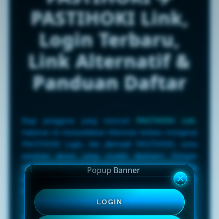
PASTIHOKI
PASTIHOKI Link,
Daftar, dan
halaman
Login Terbaru,
utama
dengan lebih
Link Alternatif &
nyaman
kapan saja.
Panduan Daftar
V
i
e
w
Bagi pengguna yang mencari
PASTIHOKI Link
,
l
halaman ini menyediakan informasi terbaru mengenai
i
PASTIHOKI Login, link alternatif PASTIHOKI, serta
c
panduan akses yang mudah dipahami. Dengan
e
informasi yang selalu diperbarui, pengguna dapat
n
menemukan jalur login yang tersedia dan memperoleh
s
referensi lengkap dalam satu halaman.
e
LOGIN
d
e
Selain menghadirkan informasi
PASTIHOKI Login
,