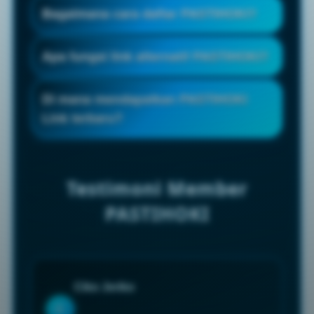
Untuk melakukan PASTIHOKI Login, buka
Bagaimana cara daftar PASTIHOKI?
serta panduan penggunaan agar
PASTIHOKI Link atau link alternatif
pengguna dapat menemukan jalur akses
PASTIHOKI yang tersedia, kemudian
PASTIHOKI Daftar dapat dilakukan melalui
Apa fungsi link alternatif PASTIHOKI?
yang tersedia dengan lebih mudah.
masukkan username dan password pada
halaman pendaftaran yang tersedia pada
halaman login. Pastikan informasi akun
PASTIHOKI Link. Isi data yang diperlukan
Link alternatif PASTIHOKI berfungsi
Di mana mendapatkan PASTIHOKI
yang digunakan sudah benar agar proses
sesuai petunjuk, lalu ikuti langkah
sebagai jalur akses tambahan ketika
Link terbaru?
masuk berjalan lancar.
verifikasi hingga proses pendaftaran
halaman utama tidak dapat dibuka.
selesai.
Dengan begitu, pengguna tetap dapat
Anda dapat memperoleh PASTIHOKI Link
mengakses PASTIHOKI Login serta
terbaru melalui halaman informasi resmi
Testimoni Member
informasi terbaru melalui PASTIHOKI Link.
yang menyediakan pembaruan PASTIHOKI
Login, link alternatif PASTIHOKI, dan
PASTIHOKI
panduan PASTIHOKI Daftar secara lengkap
dalam satu tempat.
Ciko Jeriko
C