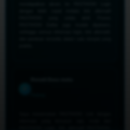
mendapatkan akses ke PASTIHOKI Login
dengan lebih cepat melalui link alternatif
PASTIHOKI yang selalu aktif. Proses
PASTIHOKI Daftar juga mudah dipahami,
sehingga semua informasi login, link alternatif,
dan panduan tersedia dalam satu tempat yang
praktis.
Ronald Basu muka
R
Padang
Saya menemukan PASTIHOKI Link dengan
informasi yang tersusun rapi, mulai dari
PASTIHOKI Login, link alternatif PASTIHOKI,