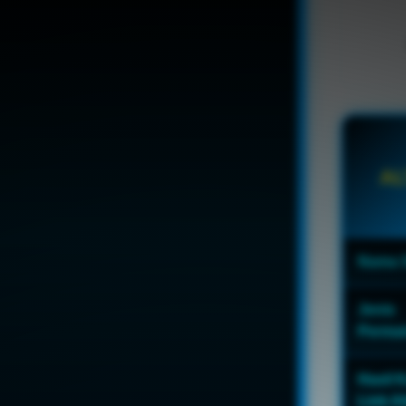
pros
dan 
serv
Link
peng
terb
hala
saja.
AL
V
i
e
w
l
Nama S
i
c
Jenis
e
Perma
n
s
e
Hasil 
d
Link Al