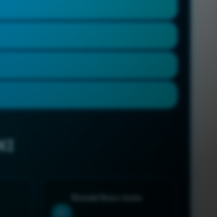
ia, kemudian masukkan username dan password
ncar.
ta yang diperlukan sesuai petunjuk, lalu ikuti
 dibuka. Dengan begitu, pengguna tetap dapat
pembaruan PASTIHOKI Login, link alternatif
KI
Ronald Basu muka
R