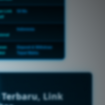
an Link
50 Ms
tif
Indonesia
ional
nan
Deposit & Withdraw
ksi
Tepat Waktu
 Terbaru, Link