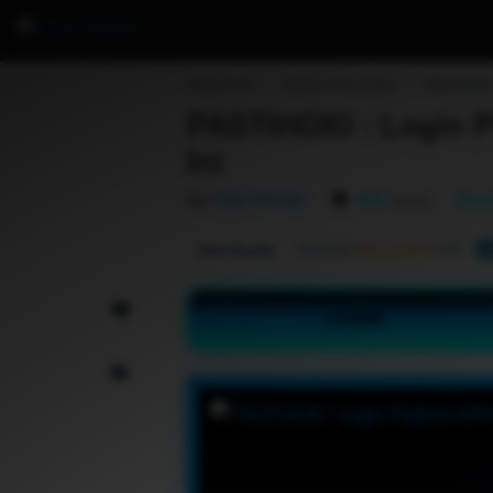
PASTIHOKI
PASTIHOKI LOGIN
PASTIHOKI
PASTIHOKI : Login P
Ini
By
PASTIHOKI
404
sales
PAS
5.00
Reviews
5.00
Item Details
10
stars
LOGIN