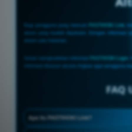
Al
Bagi pengguna yang mencari
PASTIHOKI Link
, h
akses yang mudah dipahami. Dengan informasi ya
dalam satu halaman.
Selain menghadirkan informasi
PASTIHOKI Login
,
informasi disusun secara ringkas agar pengguna d
FAQ 
Apa itu PASTIHOKI Link?
PASTIHOKI Link adalah halaman informasi ya