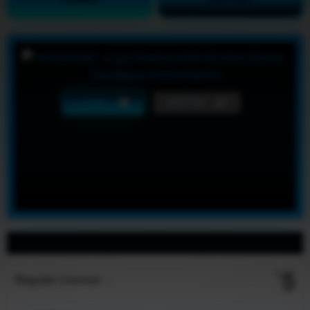
LOGIN
DAFTAR
Show More
5
$
Regular License