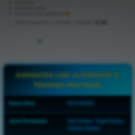
Regular
Included:
PASTIHOKI
License
Included:
PASTIHOKI LOGIN
SELECTED
Included:
PASTIHOKI LINK ALTERNATIF
88
$
100.00
5.00
Extend support to 12 months
$
$
Mau
mengakses
situs tanpa
kendala saat
link utama
tidak dapat
dibuka?
Tenang,
KAPASITAS LINK ALTERNATIF &
PASTIHOKI
menyediakan
TENTANG PASTIHOKI
PASTIHOKI
Link sebagai
akses
Nama Situs
PASTIHOKI
alternatif
yang
Jenis Permainan
Slot Online, Togel Online,
dirancang
agar proses
Casino Online
PASTIHOKI